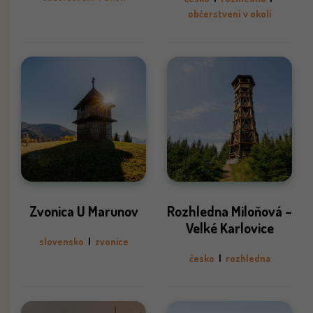
občerstvení v okolí
Zvonica U Marunov
Rozhledna Miloňová –
Velké Karlovice
slovensko
|
zvonice
česko
|
rozhledna