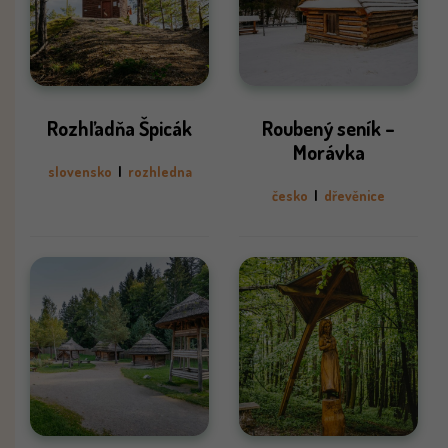
Rozhľadňa Špicák
Roubený seník –
Morávka
slovensko
|
rozhledna
česko
|
dřevěnice