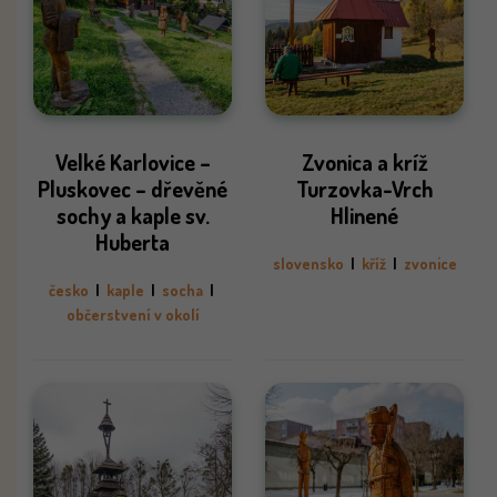
Velké Karlovice –
Zvonica a kríž
Pluskovec – dřevěné
Turzovka-Vrch
sochy a kaple sv.
Hlinené
Huberta
slovensko
|
kříž
|
zvonice
česko
|
kaple
|
socha
|
občerstvení v okolí