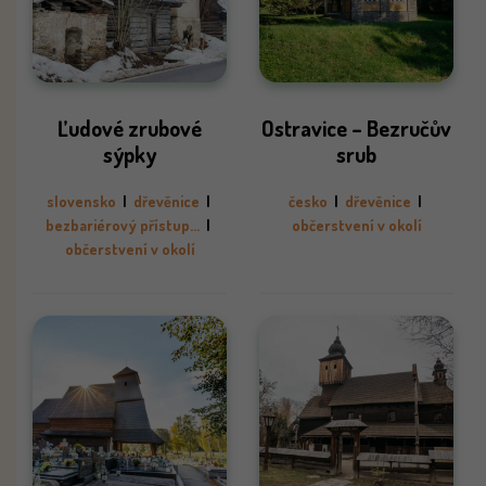
Ľudové zrubové
Ostravice – Bezručův
sýpky
srub
slovensko
|
dřevěnice
|
česko
|
dřevěnice
|
bezbariérový přístup...
|
občerstvení v okolí
občerstvení v okolí