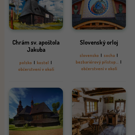
Chrám sv. apoštola
Slovenský orloj
Jakuba
slovensko
|
socha
|
bezbariérový přístup...
|
polsko
|
kostel
|
občerstvení v okolí
občerstvení v okolí