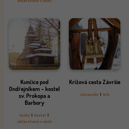
občerstvení v okolí
Kunčice pod
Krížová cesta Závršie
Ondřejníkem – kostel
sv. Prokopa a
slovensko
|
kříž
Barbory
česko
|
kostel
|
občerstvení v okolí