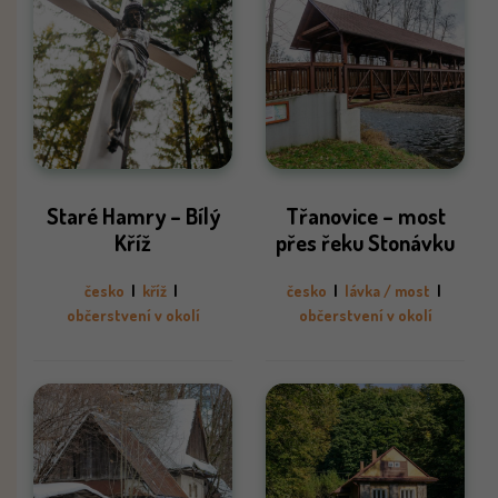
Staré Hamry – Bílý
Třanovice – most
Kříž
přes řeku Stonávku
česko
|
kříž
|
česko
|
lávka / most
|
občerstvení v okolí
občerstvení v okolí