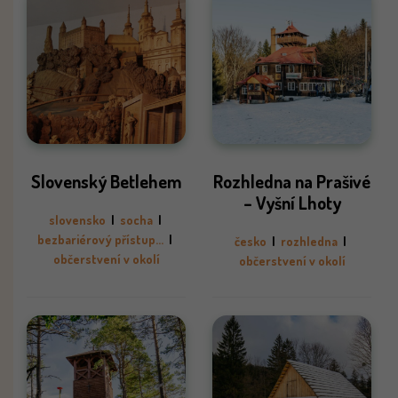
Slovenský Betlehem
Rozhledna na Prašivé
– Vyšní Lhoty
slovensko
|
socha
|
bezbariérový přístup...
|
česko
|
rozhledna
|
občerstvení v okolí
občerstvení v okolí