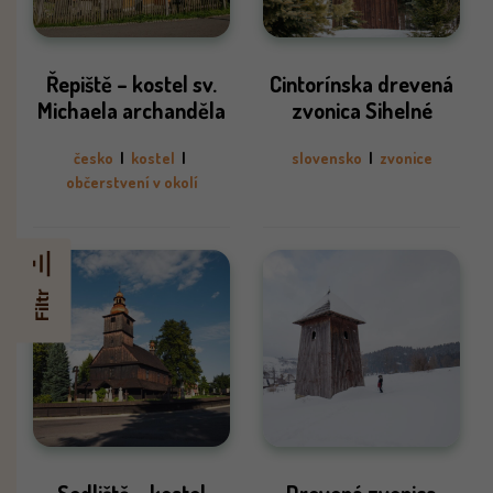
Řepiště – kostel sv.
Cintorínska drevená
Michaela archanděla
zvonica Sihelné
česko
|
kostel
|
slovensko
|
zvonice
občerstvení v okolí
Filtr