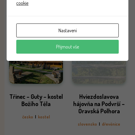
cookie
česko
|
kostel
|
občerstvení v okolí
Nastavení
Přijmout vše
Třinec – Guty – kostel
Hviezdoslavova
Božího Těla
hájovňa na Podvrší –
Oravská Polhora
česko
|
kostel
slovensko
|
dřevěnice