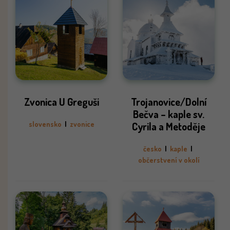
Zvonica U Greguši
Trojanovice/Dolní
Bečva – kaple sv.
slovensko
|
zvonice
Cyrila a Metoděje
česko
|
kaple
|
občerstvení v okolí