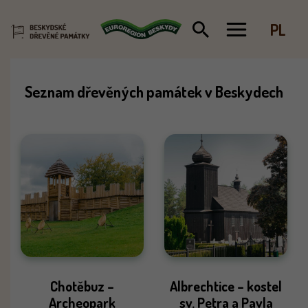
Skip
to
PL
content
Seznam dřevěných památek v Beskydech
Chotěbuz –
Albrechtice – kostel
Archeopark
sv. Petra a Pavla