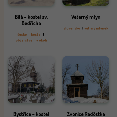
Bílá – kostel sv.
Veterný mlyn
Bedřicha
slovensko
|
větrný mlýnek
česko
|
kostel
|
občerstvení v okolí
Bystřice – kostel
Zvonice Radôstka