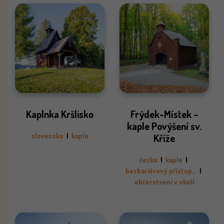
Kaplnka Kršlisko
Frýdek-Místek –
kaple Povýšení sv.
slovensko
|
kaple
Kříže
česko
|
kaple
|
bezbariérový přístup...
|
občerstvení v okolí