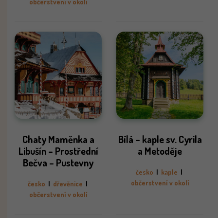
občerstvení v okolí
Chaty Maměnka a
Bílá – kaple sv. Cyrila
Libušín – Prostřední
a Metoděje
Bečva – Pustevny
česko
|
kaple
|
občerstvení v okolí
česko
|
dřevěnice
|
občerstvení v okolí