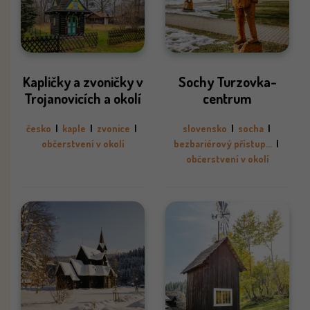
Kapličky a zvoničky v
Sochy Turzovka-
Trojanovicích a okolí
centrum
česko
|
kaple
|
zvonice
|
slovensko
|
socha
|
občerstvení v okolí
bezbariérový přístup...
|
občerstvení v okolí