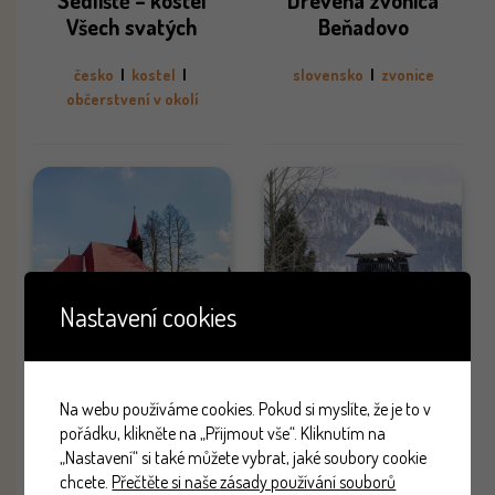
Sedliště – kostel
Drevená zvonica
Všech svatých
Beňadovo
česko
|
kostel
|
slovensko
|
zvonice
občerstvení v okolí
Nastavení cookies
Staré Hamry – Gruň –
Zvonica Medzibrodie
Na webu používáme cookies. Pokud si myslíte, že je to v
pořádku, klikněte na „Přijmout vše“. Kliknutím na
kostel Panny Marie
nad Oravou
„Nastavení“ si také můžete vybrat, jaké soubory cookie
Pomocnice křesťanů
chcete.
Přečtěte si naše zásady používání souborů
slovensko
|
zvonice