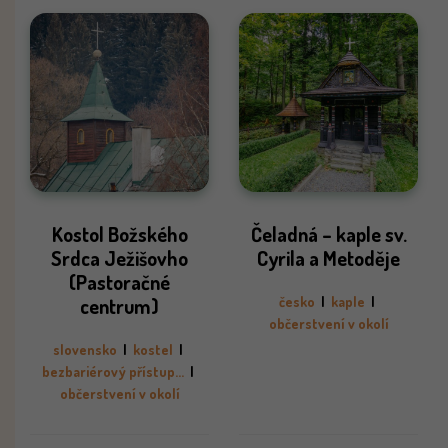
Kostol Božského
Čeladná – kaple sv.
Srdca Ježišovho
Cyrila a Metoděje
(Pastoračné
centrum)
česko
|
kaple
|
občerstvení v okolí
slovensko
|
kostel
|
bezbariérový přístup...
|
občerstvení v okolí