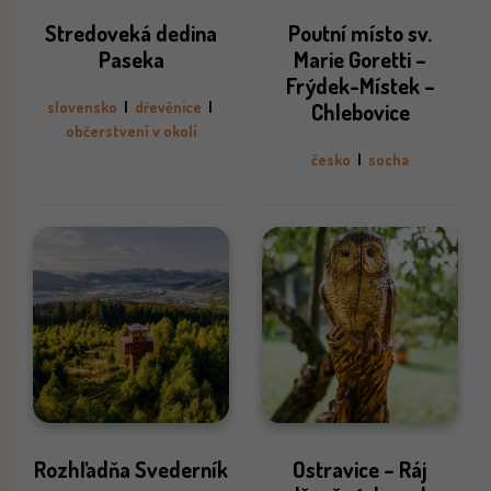
Stredoveká dedina
Poutní místo sv.
Paseka
Marie Goretti –
Frýdek-Místek –
slovensko
|
dřevěnice
|
Chlebovice
občerstvení v okolí
česko
|
socha
Rozhľadňa Svederník
Ostravice – Ráj