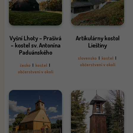
Vyšní Lhoty – Prašivá
Artikulárny kostol
– kostel sv. Antonína
Lieštiny
Paduánského
slovensko
|
kostel
|
občerstvení v okolí
česko
|
kostel
|
občerstvení v okolí