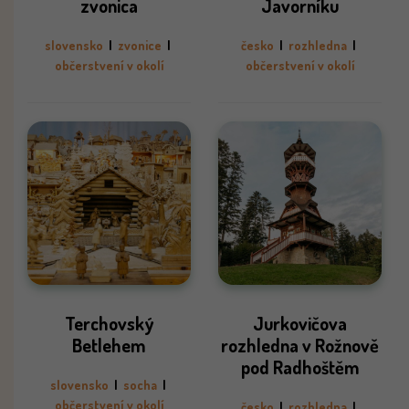
zvonica
Javorníku
slovensko
|
zvonice
|
česko
|
rozhledna
|
občerstvení v okolí
občerstvení v okolí
Terchovský
Jurkovičova
Betlehem
rozhledna v Rožnově
pod Radhoštěm
slovensko
|
socha
|
občerstvení v okolí
česko
|
rozhledna
|