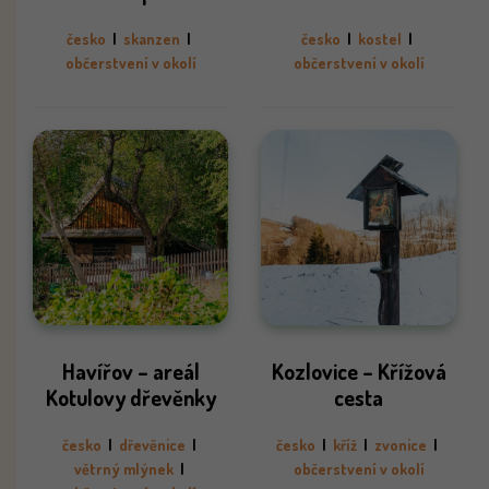
česko
|
skanzen
|
česko
|
kostel
|
občerstvení v okolí
občerstvení v okolí
Havířov – areál
Kozlovice – Křížová
Kotulovy dřevěnky
cesta
česko
|
dřevěnice
|
česko
|
kříž
|
zvonice
|
větrný mlýnek
|
občerstvení v okolí