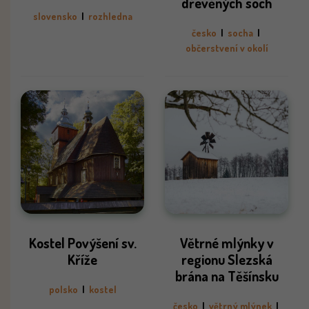
dřevěných soch
slovensko
|
rozhledna
česko
|
socha
|
občerstvení v okolí
Kostel Povýšení sv.
Větrné mlýnky v
Kříže
regionu Slezská
brána na Těšínsku
polsko
|
kostel
česko
|
větrný mlýnek
|