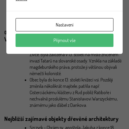
Automobilem – parkoviště v bezprostřední blízkosti
kostela
Autobusem – zastávka cca 500 m
Vlakem – zastávka cca 1,4 km
Nastavení
Občerstvení – v blízkosti
Víte, že
Přijmout vše
Łodygowice jsou jednou z nejstarších vesnic v okolí
Živce. Byla založena v 13. století na místě zničeném
invazí Tatarů na slovanské osady. Vznikla na základě
magdeburského práva, protože ji většinou obývali
němečtí kolonisté.
Obec byla do konce 13. století knížecí vsí. Později
změnila několikrát majitele; patřila např.
Cisterciáckému klášteru z Rud poblíž Ratiboře i
nechvalně proslulému Stanisłavovi Warszyckému,
známému jako ďábel z Dankova.
Nejbližší zajímavé objekty dřevěné architektury
Szczyrk – Chrám sv. apoštola Jakuba z konce 18.