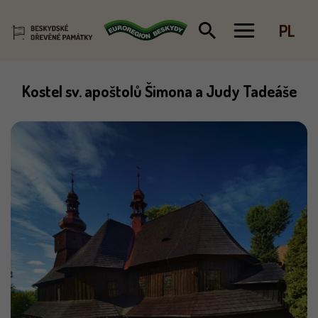
PL
Skip
Kostel sv. apoštolů Šimona a Judy Tadeáše
to
content