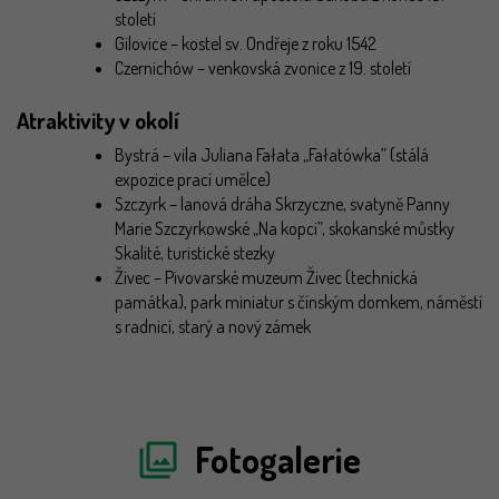
století
Gilovice – kostel sv. Ondřeje z roku 1542
Czernichów – venkovská zvonice z 19. století
Atraktivity v okolí
Bystrá – vila Juliana Fałata „Fałatówka” (stálá
expozice prací umělce)
Szczyrk – lanová dráha Skrzyczne, svatyně Panny
Marie Szczyrkowské „Na kopci”, skokanské můstky
Skalité, turistické stezky
Živec – Pivovarské muzeum Živec (technická
památka), park miniatur s čínským domkem, náměstí
s radnicí, starý a nový zámek
Fotogalerie